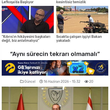
Lefkoşa’da Başlıyor
kesintisiz temizlik
“Kıbrıs’ın hikâyesini başkaları
Sıcakta çalışan işçiyi Bakan
değil, biz anlatmalıyız”
yakaladı
“Aynı sürecin tekrarı olmamalı”
Güncel
16 Haziran 2026 - 15:32
20