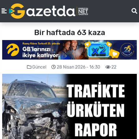
Bir haftada 63 kaza
Güncel
28 Nisan 2026 - 16:30
22