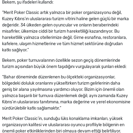
Bekem, şu ifadeleri kullandı:
“Merit Poker Classic artık yalnızca bir poker organizasyonu değil,
Kuzey Kıbrıs’ın uluslararası turizm vitrini haline gelen güçlü bir marka
değeridir. 34 ülkeden gelen oyuncular ve onların beraberindeki
misafirler, ülkemize ciddi bir turizm hareketliliği kazandırıyor. Bu
hareketlilik yalnızca otellerimize değil; Girne esnafına, restoranlara,
kafelere, ulaşım hizmetlerine ve tüm hizmet sektörüne doğrudan
katkı sağlıyor.”
Bekem, poker turnuvalarının özellikle sezon geçiş dönemlerinde
turizm açısından büyük önem taşıdığını vurgulayarak şunları ekledi:
“Bahar döneminde düzenlenen bu ölçekteki organizasyonlar,
bölgedeki doluluk oranlarını yükseltirken turizm gelirlerinin daha
geniş bir alana yayılmasına yardımcı oluyor. Bizim için önemli olan
yalnızca başarılı bir turnuva düzenlemek değil; aynı zamanda Kuzey
Kıbrıs’ın uluslararası tanıtımına, marka değerine ve yerel ekonomisine
sürdürülebilir katkı sağlamaktır.”
Merit Poker Classic’in, sunduğu lüks konaklama imkanları, yüksek
organizasyon kalitesi ve uluslararası oyuncu profiliyle bölgenin en
önemli poker etkinliklerinden biri olmaya devam ettiği belirtiliyor.