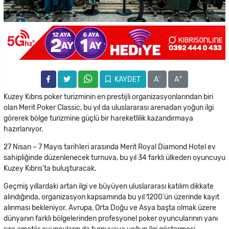
-
+
KAYDET
A
A
Kuzey Kıbrıs poker turizminin en prestijli organizasyonlarından biri
olan Merit Poker Classic, bu yıl da uluslararası arenadan yoğun ilgi
görerek bölge turizmine güçlü bir hareketlilik kazandırmaya
hazırlanıyor.
27 Nisan – 7 Mayıs tarihleri arasında Merit Royal Diamond Hotel ev
sahipliğinde düzenlenecek turnuva, bu yıl 34 farklı ülkeden oyuncuyu
Kuzey Kıbrıs’ta buluşturacak.
Geçmiş yıllardaki artan ilgi ve büyüyen uluslararası katılım dikkate
alındığında, organizasyon kapsamında bu yıl 1200’ün üzerinde kayıt
alınması bekleniyor. Avrupa, Orta Doğu ve Asya başta olmak üzere
dünyanın farklı bölgelerinden profesyonel poker oyuncularının yanı