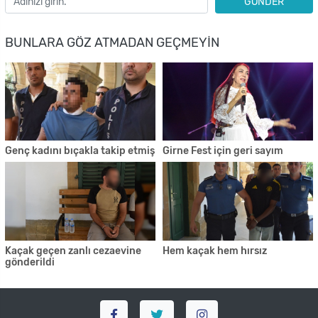
GÖNDER
BUNLARA GÖZ ATMADAN GEÇMEYIN
Genç kadını bıçakla takip etmiş
Girne Fest için geri sayım
Kaçak geçen zanlı cezaevine
Hem kaçak hem hırsız
gönderildi