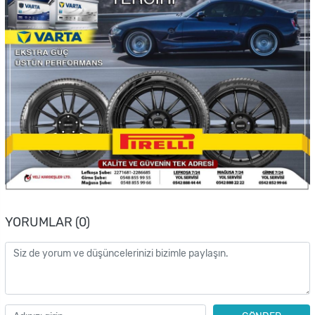
YORUMLAR (0)