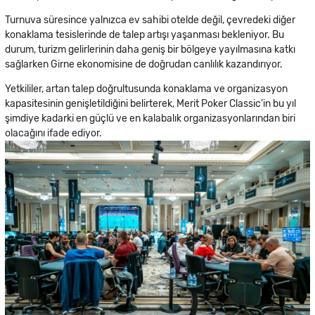
Turnuva süresince yalnızca ev sahibi otelde değil, çevredeki diğer
konaklama tesislerinde de talep artışı yaşanması bekleniyor. Bu
durum, turizm gelirlerinin daha geniş bir bölgeye yayılmasına katkı
sağlarken Girne ekonomisine de doğrudan canlılık kazandırıyor.
Yetkililer, artan talep doğrultusunda konaklama ve organizasyon
kapasitesinin genişletildiğini belirterek, Merit Poker Classic’in bu yıl
şimdiye kadarki en güçlü ve en kalabalık organizasyonlarından biri
olacağını ifade ediyor.