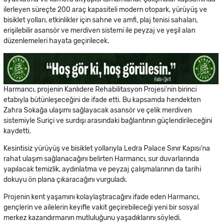
ilerleyen süreçte 200 araç kapasiteli modern otopark, yürüyüş ve
bisiklet yolları, etkinlikler için sahne ve amfi, plaj tenisi sahaları,
erişilebilir asansör ve merdiven sistemi ile peyzaj ve yeşil alan
düzenlemeleri hayata geçirilecek.
Harmancı, projenin Kanlıdere Rehabilitasyon Projesi’nin birinci
etabıyla bütünleşeceğini de ifade etti. Bu kapsamda hendekten
Zahra Sokağa ulaşımı sağlayacak asansör ve çelik merdiven
sistemiyle Suriçi ve surdışı arasındaki bağlantının güçlendirileceğini
kaydetti.
Kesintisiz yürüyüş ve bisiklet yollarıyla Ledra Palace Sınır Kapısı’na
rahat ulaşım sağlanacağını belirten Harmancı, sur duvarlarında
yapılacak temizlik, aydınlatma ve peyzaj çalışmalarının da tarihi
dokuyu ön plana çıkaracağını vurguladı.
Projenin kent yaşamını kolaylaştıracağını ifade eden Harmancı,
gençlerin ve ailelerin keyifle vakit geçirebileceği yeni bir sosyal
merkez kazandırmanın mutluluğunu yaşadıklarını söyledi.