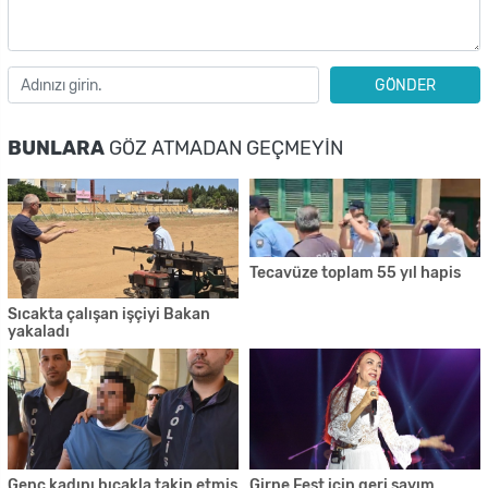
GÖNDER
BUNLARA
GÖZ ATMADAN GEÇMEYIN
Tecavüze toplam 55 yıl hapis
Sıcakta çalışan işçiyi Bakan
yakaladı
Genç kadını bıçakla takip etmiş
Girne Fest için geri sayım