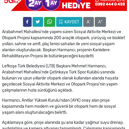
-
+
KAYDET
A
A
Arabahmet Mahallesi’nde yapımı süren Sosyal Aktivite Merkezi ve
Otopark Projesi kapsamında 200 araçlık otopark, yürüyüş ve bisiklet
yolları, sahne ve amfi, plaj tenisi sahaları ile yeni sosyal yaşam
alanları oluşturulacak. Başkan Harmancı, projenin Kanlıdere
Rehabilitasyon Projesi ile bütünleşeceğini kaydetti
Lefkoşa Türk Belediyesi (LTB) Başkanı Mehmet Harmancı,
Arabahmet Mahallesi’nde Çetinkaya Türk Spor Kulübü yanında
bulunan ve uzun yıllardır otopark olarak kullanılan alanda hayata
geçirilecek Sosyal Aktivite Merkezi ve Otopark Projesi’nin yapım
çalışmalarının hızla sürdüğünü açıkladı.
Harmancı, Anıtlar Yüksek Kurulu’ndan (AYK) onay alan proje
kapsamında hem modern ve güvenli bir otopark hem de sosyal
yaşam alanı oluşturulacağını belirtti.
Açıklamaya göre, proje alanında şu ana kadar yağmur suyu drenajı,
aydınlatma ve kamera altyapısı tamamlandı. Çalışmalar kapsamında