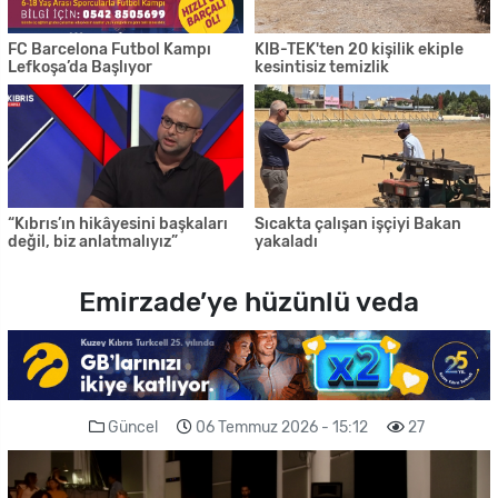
FC Barcelona Futbol Kampı
KIB-TEK'ten 20 kişilik ekiple
Lefkoşa’da Başlıyor
kesintisiz temizlik
“Kıbrıs’ın hikâyesini başkaları
Sıcakta çalışan işçiyi Bakan
değil, biz anlatmalıyız”
yakaladı
Emirzade’ye hüzünlü veda
Güncel
06 Temmuz 2026 - 15:12
27