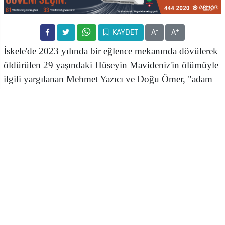
-
+
KAYDET
A
A
İskele'de 2023 yılında bir eğlence mekanında dövülerek
öldürülen 29 yaşındaki Hüseyin Mavideniz'in ölümüyle
ilgili yargılanan Mehmet Yazıcı ve Doğu Ömer, "adam
öldürme" suçundan 25’er yıl hapis cezasına çarptırıldı
İskele'de
10 Ağustos
2023 tarihinde
Breeze isimli
eğlence mekanı önünde
Hüseyin Mavideniz'in hayatını
kaybettiği olayla ilgili davada, sanıklar 25'er yıl hapis
cezasına mahkum edildi.
Gazimağusa Ağır Ceza Mahkemesi’ne dün yeniden
çıkarılan sanıklar Mehmet Yazıcı ile Doğu Ömer Alçıner
hakkındaki karar açıklandı. Mahkeme, sanıkları
aleyhlerine getirilen “Adam Öldürme, Vahim Zarar ve