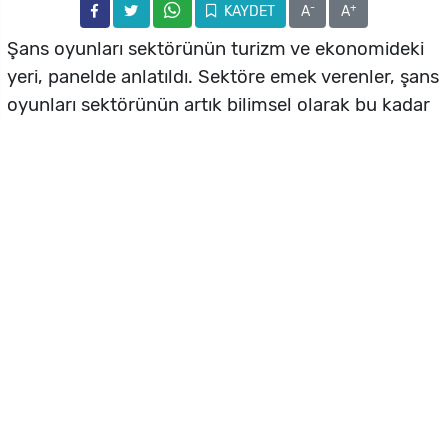
-
+
KAYDET
A
A
Şans oyunları sektörünün turizm ve ekonomideki
yeri, panelde anlatıldı. Sektöre emek verenler, şans
oyunları sektörünün artık bilimsel olarak bu kadar
istihdam ve gelir yaratan tamamlayıcı sektör olarak
ele alınması gerektiğini vurguladı
Ülkemizde ilk defa şans oyunları sektörünün
turizm ve ekonomideki yeri Akdeniz Karpaz
Üniversitesi’nde geçtiğimiz gün düzenlenen
panelde tartışıldı.
Şans oyunları sektörünün turizm ve ekonomiye
sağladığı katkının tartışıldığı panelde verilen
rakamlarla katkının boyutu ortaya konulurken,
panel sonrasında sektör temsilcileri
akademisyenlerin sorularını yanıtlayarak sektörle