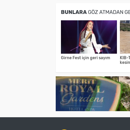
BUNLARA
GÖZ ATMADAN G
Girne Fest için geri sayım
KIB-T
kesin