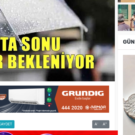
GÜN
-
+
KAYDET
A
A