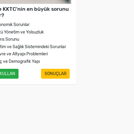
e KKTC’nin en büyük sorunu
r?
onomik Sorunlar
tü Yönetim ve Yolsuzluk
brıs Sorunu
itim ve Sağlık Sistemindeki Sorunlar
vre ve Altyapı Problemleri
ç ve Demografik Yapı
 KULLAN
SONUÇLAR