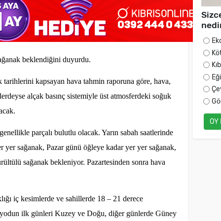
Sizc
nedi
Ek
Kö
sağanak beklendiğini duyurdu.
Kı
Eğ
k tarihlerini kapsayan hava tahmin raporuna göre, hava,
Çe
erdeyse alçak basınç sistemiyle üst atmosferdeki soğuk
Gö
acak.
OY
nellikle parçalı bulutlu olacak. Yarın sabah saatlerinde
er yer sağanak, Pazar günü öğleye kadar yer yer sağanak,
rültülü sağanak bekleniyor. Pazartesinden sonra hava
ığı iç kesimlerde ve sahillerde 18 – 21 derece
iyodun ilk günleri Kuzey ve Doğu, diğer günlerde Güney