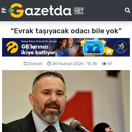
“Evrak taşıyacak odacı bile yok”
Güncel
24 Haziran 2026 - 15:36
47