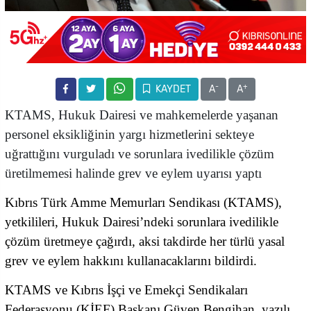
-
+
KAYDET
A
A
KTAMS, Hukuk Dairesi ve mahkemelerde yaşanan
personel eksikliğinin yargı hizmetlerini sekteye
uğrattığını vurguladı ve sorunlara ivedilikle çözüm
üretilmemesi halinde grev ve eylem uyarısı yaptı
Kıbrıs Türk Amme Memurları Sendikası (KTAMS),
yetkilileri, Hukuk Dairesi’ndeki sorunlara ivedilikle
çözüm üretmeye çağırdı, aksi takdirde her türlü yasal
grev ve eylem hakkını kullanacaklarını bildirdi.
KTAMS ve Kıbrıs İşçi ve Emekçi Sendikaları
Federasyonu (KİEF) Başkanı Güven Bengihan, yazılı