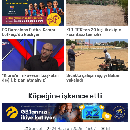
FC Barcelona Futbol Kampı
KIB-TEK'ten 20 kişilik ekiple
Lefkoşa’da Başlıyor
kesintisiz temizlik
“Kıbrıs’ın hikâyesini başkaları
Sıcakta çalışan işçiyi Bakan
değil, biz anlatmalıyız”
yakaladı
Köpeğine işkence etti
Güncel
24 Haziran 2026 - 16:07
51