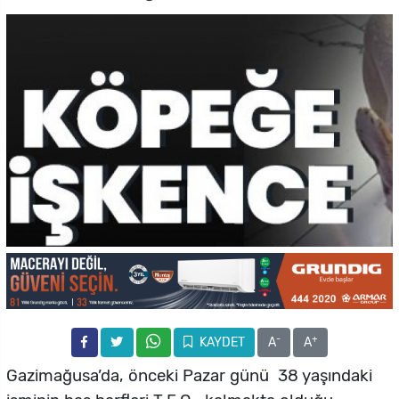
-
+
KAYDET
A
A
Gazimağusa’da, önceki Pazar günü 38 yaşındaki