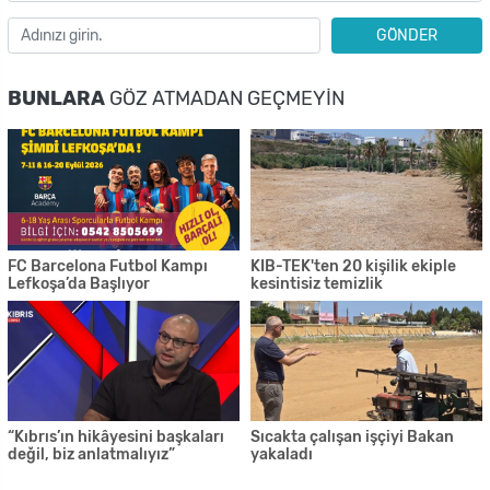
GÖNDER
BUNLARA
GÖZ ATMADAN GEÇMEYIN
FC Barcelona Futbol Kampı
KIB-TEK'ten 20 kişilik ekiple
Lefkoşa’da Başlıyor
kesintisiz temizlik
“Kıbrıs’ın hikâyesini başkaları
Sıcakta çalışan işçiyi Bakan
değil, biz anlatmalıyız”
yakaladı