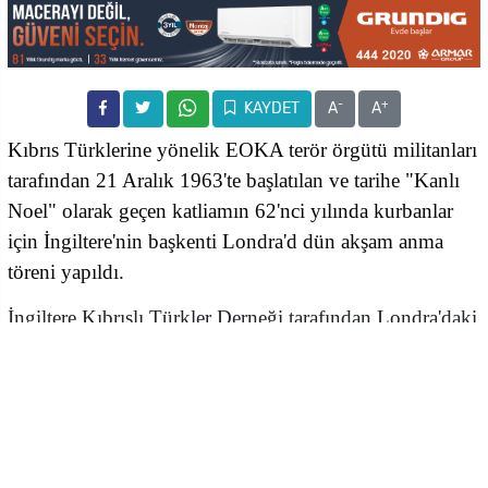
-
+
KAYDET
A
A
Kıbrıs Türklerine yönelik EOKA terör örgütü militanları
tarafından 21 Aralık 1963'te başlatılan ve tarihe "Kanlı
Noel" olarak geçen katliamın 62'nci yılında kurbanlar
için İngiltere'nin başkenti Londra'd dün akşam anma
töreni yapıldı.
İngiltere Kıbrıslı Türkler Derneği tarafından Londra'daki
Kıbrıs Rum Yüksek Komiserliği önünde düzenlenen
anma etkinliğinde, Rumların Kıbrıs'ta yaptığı katliamda
hayatını kaybedenler anıldı.
Törende Kanlı Noel saldırılarında Rum çetelerince
evlerinin banyo küvetinde öldürülenleri hatırlatmak