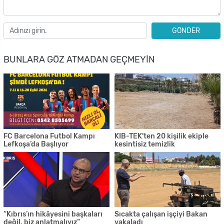
GÖNDER
BUNLARA GÖZ ATMADAN GEÇMEYIN
FC Barcelona Futbol Kampı
KIB-TEK'ten 20 kişilik ekiple
Lefkoşa’da Başlıyor
kesintisiz temizlik
“Kıbrıs’ın hikâyesini başkaları
Sıcakta çalışan işçiyi Bakan
değil, biz anlatmalıyız”
yakaladı