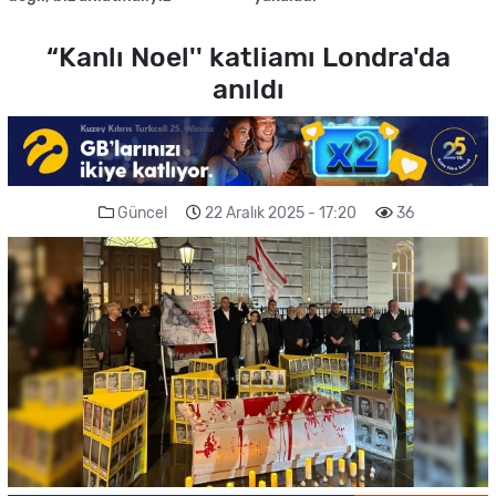
“Kanlı Noel'' katliamı Londra'da
anıldı
Güncel
22 Aralık 2025 - 17:20
36