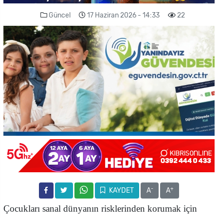
Güncel
17 Haziran 2026 - 14:33
22
-
+
KAYDET
A
A
Çocukları sanal dünyanın risklerinden korumak için