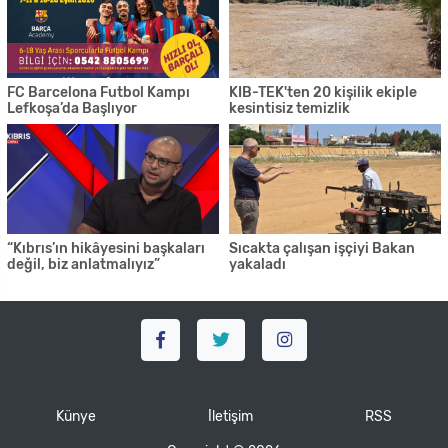
FC Barcelona Futbol Kampı
KIB-TEK'ten 20 kişilik ekiple
Lefkoşa’da Başlıyor
kesintisiz temizlik
“Kıbrıs’ın hikâyesini başkaları
Sıcakta çalışan işçiyi Bakan
değil, biz anlatmalıyız”
yakaladı
Künye
İletişim
RSS