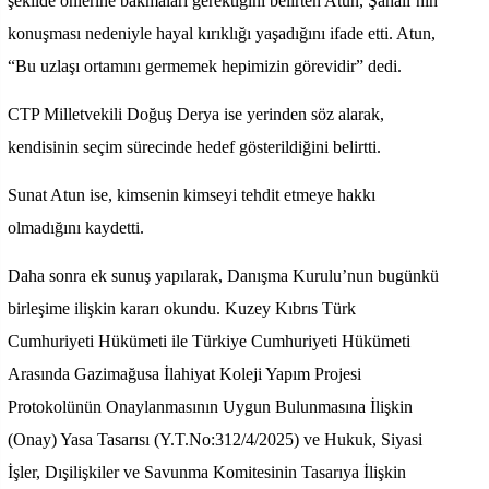
şekilde önlerine bakmaları gerektiğini belirten Atun, Şahali’nin
konuşması nedeniyle hayal kırıklığı yaşadığını ifade etti. Atun,
“Bu uzlaşı ortamını germemek hepimizin görevidir” dedi.
CTP Milletvekili Doğuş Derya ise yerinden söz alarak,
kendisinin seçim sürecinde hedef gösterildiğini belirtti.
Sunat Atun ise, kimsenin kimseyi tehdit etmeye hakkı
olmadığını kaydetti.
Daha sonra ek sunuş yapılarak, Danışma Kurulu’nun bugünkü
birleşime ilişkin kararı okundu. Kuzey Kıbrıs Türk
Cumhuriyeti Hükümeti ile Türkiye Cumhuriyeti Hükümeti
Arasında Gazimağusa İlahiyat Koleji Yapım Projesi
Protokolünün Onaylanmasının Uygun Bulunmasına İlişkin
(Onay) Yasa Tasarısı (Y.T.No:312/4/2025) ve Hukuk, Siyasi
İşler, Dışilişkiler ve Savunma Komitesinin Tasarıya İlişkin