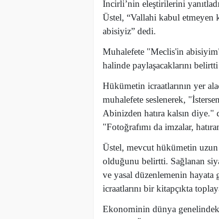
İncirli’nin eleştirilerini yanıt
Üstel, “Vallahi kabul etmeyen k
abisiyiz” dedi.
Muhalefete "Meclis'in abisiyim"
halinde paylaşacaklarını belirtti
Hükümetin icraatlarının yer alac
muhalefete seslenerek, "İstersen
Abinizden hatıra kalsın diye." 
"Fotoğrafımı da imzalar, hatıran
Üstel, mevcut hükümetin uzun 
olduğunu belirtti. Sağlanan siy
ve yasal düzenlemenin hayata g
icraatlarını bir kitapçıkta topla
Ekonominin dünya genelindeki