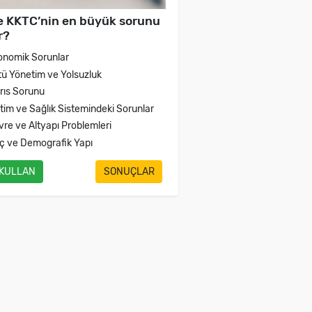
e KKTC’nin en büyük sorunu
r?
onomik Sorunlar
tü Yönetim ve Yolsuzluk
brıs Sorunu
itim ve Sağlık Sistemindeki Sorunlar
vre ve Altyapı Problemleri
ç ve Demografik Yapı
 KULLAN
SONUÇLAR