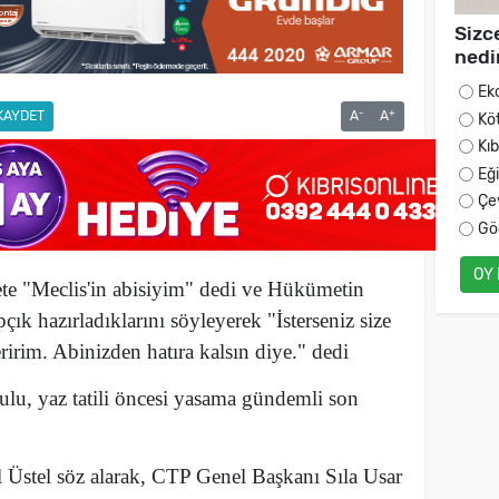
Sizc
nedi
Ek
-
+
KAYDET
A
A
Kö
Kı
Eğ
Çe
Gö
OY
te "Meclis'in abisiyim" dedi ve
Hükümetin
apçık hazırladıklarını söyleyerek "İsterseniz size
ririm. Abinizden hatıra kalsın diye." dedi
lu, yaz tatili öncesi yasama gündemli son
Üstel söz alarak, CTP Genel Başkanı Sıla Usar