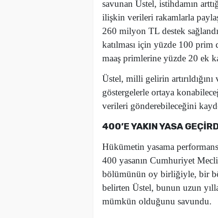
savunan Üstel, istihdamın arttı
ilişkin verileri rakamlarla payla
260 milyon TL destek sağlandığ
katılması için yüzde 100 prim de
maaş primlerine yüzde 20 ek ka
Üstel, milli gelirin artırıldığ
göstergelerle ortaya konabileceğ
verileri gönderebileceğini kayde
400’E YAKIN YASA GEÇİRD
Hükümetin yasama performansı
400 yasanın Cumhuriyet Meclisi'
bölümünün oy birliğiyle, bir 
belirten Üstel, bunun uzun yıll
mümkün olduğunu savundu.