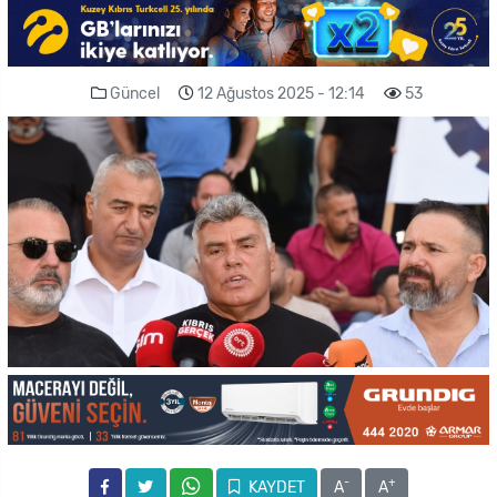
Güncel
12 Ağustos 2025 - 12:14
53
-
+
KAYDET
A
A