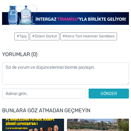
#Tıpiş
#Özlem Gürkut
#Kıbrıs Türk Hekimler Sendikası
YORUMLAR (0)
GÖNDER
BUNLARA GÖZ ATMADAN GEÇMEYIN