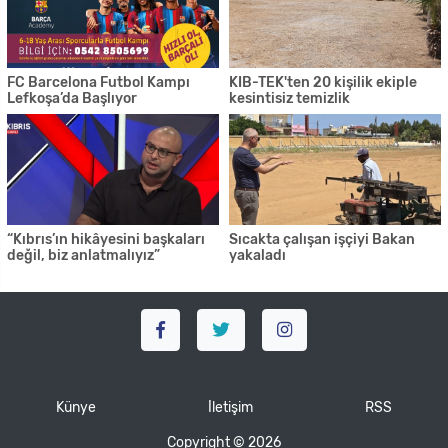
FC Barcelona Futbol Kampı
KIB-TEK'ten 20 kişilik ekiple
Lefkoşa’da Başlıyor
kesintisiz temizlik
“Kıbrıs’ın hikâyesini başkaları
Sıcakta çalışan işçiyi Bakan
değil, biz anlatmalıyız”
yakaladı
Künye
İletişim
RSS
Copyright © 2026