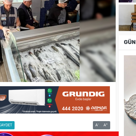
GÜN
-
+
KAYDET
A
A