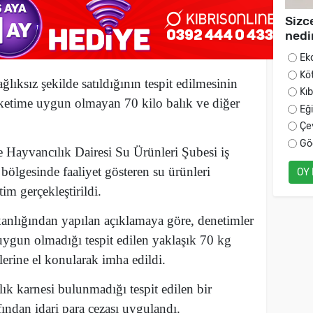
Sizc
nedi
Ek
Kö
lıksız şekilde satıldığının tespit edilmesinin
Kı
ketime uygun olmayan 70 kilo balık ve diğer
Eğ
Çe
Gö
 Hayvancılık Dairesi Su Ürünleri Şubesi iş
bölgesinde faaliyet gösteren su ürünleri
OY
im gerçekleştirildi.
nlığından yapılan açıklamaya göre, denetimler
uygun olmadığı tespit edilen yaklaşık 70 kg
lerine el konularak imha edildi.
lık karnesi bulunmadığı tespit edilen bir
fından idari para cezası uygulandı.