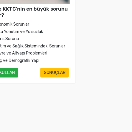
e KKTC’nin en büyük sorunu
r?
onomik Sorunlar
tü Yönetim ve Yolsuzluk
brıs Sorunu
itim ve Sağlık Sistemindeki Sorunlar
vre ve Altyapı Problemleri
ç ve Demografik Yapı
 KULLAN
SONUÇLAR