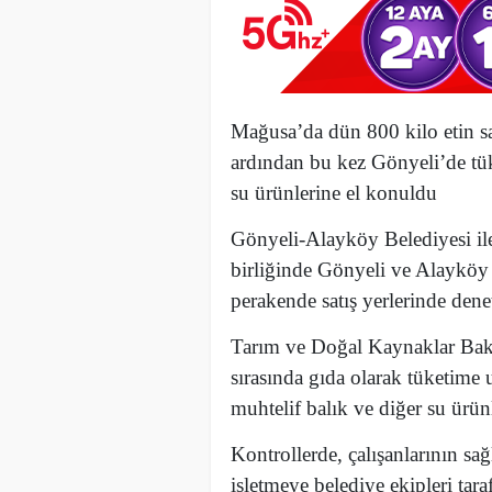
Mağusa’da dün 800 kilo etin sağ
ardından bu kez Gönyeli’de tü
su ürünlerine el konuldu
Gönyeli-Alayköy Belediyesi ile
birliğinde Gönyeli ve Alayköy 
perakende satış yerlerinde denet
Tarım ve Doğal Kaynaklar Baka
sırasında gıda olarak tüketime 
muhtelif balık ve diğer su ürün
Kontrollerde, çalışanlarının sağ
işletmeye belediye ekipleri tara