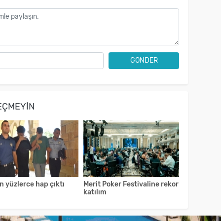
GÖNDER
EÇMEYIN
 yüzlerce hap çıktı
Merit Poker Festivaline rekor
katılım