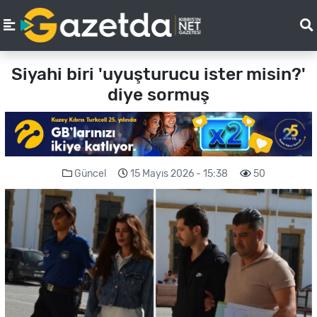
Siyahi biri 'uyuşturucu ister misin?'
diye sormuş
Güncel
15 Mayıs 2026 - 15:38
50