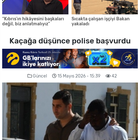
“Kıbrıs’ın hikâyesini başkaları
Sıcakta çalışan işçiyi Bakan
değil, biz anlatmalıyız”
yakaladı
Kaçağa düşünce polise başvurdu
Güncel
15 Mayıs 2026 - 15:39
42