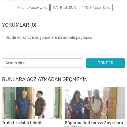
#Kıbrıs yapay zeka
#Ai. Prof. DUX
#YDÜ Yapay Zeka
YORUMLAR (0)
GÖNDER
BUNLARA GÖZ ATMADAN GEÇMEYIN
Trafikte silahlı tehdit
Süpermarket hırsızı 7 ay sonra