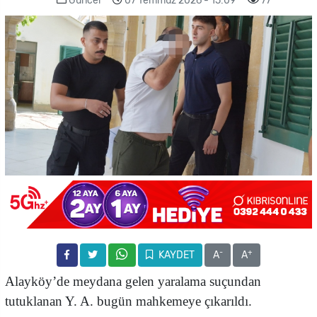
Güncel
07 Temmuz 2026 - 15:09
77
-
+
KAYDET
A
A
Alayköy’de meydana gelen yaralama suçundan
tutuklanan Y. A. bugün mahkemeye çıkarıldı.