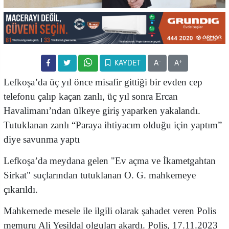
-
+
KAYDET
A
A
Lefkoşa’da üç yıl önce misafir gittiği bir evden cep
telefonu çalıp kaçan zanlı, üç yıl sonra Ercan
Havalimanı’ndan ülkeye giriş yaparken yakalandı.
Tutuklanan zanlı “Paraya ihtiyacım olduğu için yaptım”
diye savunma yaptı
Lefkoşa’da meydana gelen "Ev açma ve İkametgahtan
Sirkat" suçlarından tutuklanan O. G. mahkemeye
çıkarıldı.
Mahkemede mesele ile ilgili olarak şahadet veren Polis
memuru Ali Yeşildal olguları akardı. Polis, 17.11.2023