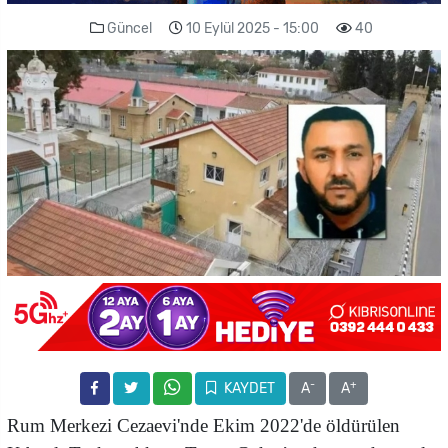
Güncel
10 Eylül 2025 - 15:00
40
-
+
KAYDET
A
A
Rum Merkezi Cezaevi'nde Ekim 2022'de öldürülen