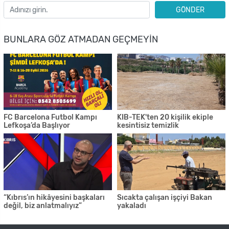
GÖNDER
BUNLARA GÖZ ATMADAN GEÇMEYIN
FC Barcelona Futbol Kampı
KIB-TEK'ten 20 kişilik ekiple
Lefkoşa’da Başlıyor
kesintisiz temizlik
“Kıbrıs’ın hikâyesini başkaları
Sıcakta çalışan işçiyi Bakan
değil, biz anlatmalıyız”
yakaladı