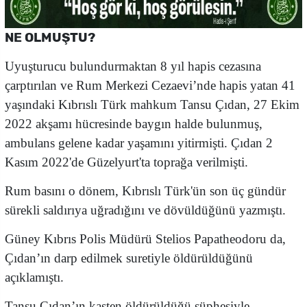
NE OLMUŞTU?
Uyuşturucu bulundurmaktan 8 yıl hapis cezasına
çarptırılan ve Rum Merkezi Cezaevi’nde hapis yatan 41
yaşındaki Kıbrıslı Türk mahkum Tansu Çıdan, 27 Ekim
2022 akşamı hücresinde baygın halde bulunmuş,
ambulans gelene kadar yaşamını yitirmişti. Çıdan 2
Kasım 2022'de Güzelyurt'ta toprağa verilmişti.
Rum basını o dönem, Kıbrıslı Türk'ün son üç gündür
sürekli saldırıya uğradığını ve dövüldüğünü yazmıştı.
Güney Kıbrıs Polis Müdürü Stelios Papatheodoru da,
Çıdan’ın darp edilmek suretiyle öldürüldüğünü
açıklamıştı.
Tansu Çıdan’ın kasten öldürüldüğü şüphesiyle