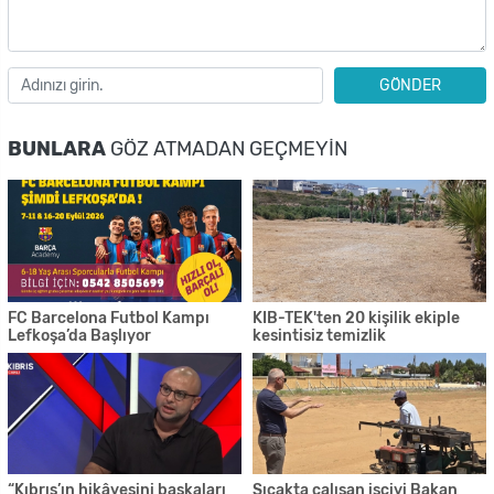
GÖNDER
BUNLARA
GÖZ ATMADAN GEÇMEYIN
FC Barcelona Futbol Kampı
KIB-TEK'ten 20 kişilik ekiple
Lefkoşa’da Başlıyor
kesintisiz temizlik
“Kıbrıs’ın hikâyesini başkaları
Sıcakta çalışan işçiyi Bakan