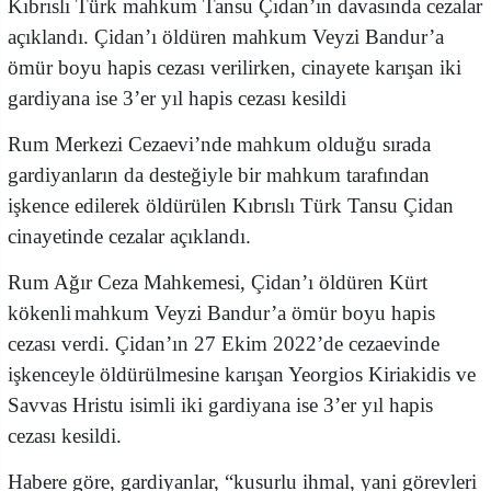
Kıbrıslı Türk mahkum Tansu Çıdan’ın davasında cezalar
açıklandı. Çidan’ı öldüren mahkum Veyzi Bandur’a
ömür boyu hapis cezası verilirken, cinayete karışan iki
gardiyana ise 3’er yıl hapis cezası kesildi
Rum Merkezi Cezaevi’nde mahkum olduğu sırada
gardiyanların da desteğiyle bir mahkum tarafından
işkence edilerek öldürülen Kıbrıslı Türk Tansu Çidan
cinayetinde cezalar açıklandı.
Rum Ağır Ceza Mahkemesi, Çidan’ı öldüren
Kürt
kökenli
mahkum Veyzi Bandur’a ömür boyu hapis
cezası verdi. Çidan’ın 27 Ekim 2022’de cezaevinde
işkenceyle öldürülmesine karışan Yeorgios Kiriakidis ve
Savvas Hristu isimli iki gardiyana ise 3’er yıl hapis
cezası kesildi.
Habere göre, gardiyanlar, “kusurlu ihmal, yani görevleri