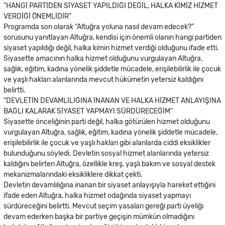
"HANGİ PARTİDEN SİYASET YAPILDIĞI DEĞİL, HALKA KİMİZ HİZMET
VERDİĞİ ÖNEMLİDİR"
Programda son olarak “Altuğra yoluna nasıl devam edecek?”
sorusunu yanıtlayan Altuğra, kendisi için önemli olanın hangi partiden
siyaset yapıldığı değil, halka kimin hizmet verdiği olduğunu ifade etti.
Siyasette amacının halka hizmet olduğunu vurgulayan Altuğra,
sağlık, eğitim, kadına yönelik şiddetle mücadele, erişilebilirlik ile çocuk
ve yaşlı hakları alanlarında mevcut hükümetin yetersiz kaldığını
belirtti.
"DEVLETİN DEVAMLILIĞINA İNANAN VE HALKA HİZMET ANLAYIŞINA
BAĞLI KALARAK SİYASET YAPMAYI SÜRDÜRECEĞİM"
Siyasette önceliğinin parti değil, halka götürülen hizmet olduğunu
vurgulayan Altuğra, sağlık, eğitim, kadına yönelik şiddetle mücadele,
erişilebilirlik ile çocuk ve yaşlı hakları gibi alanlarda ciddi eksiklikler
bulunduğunu söyledi. Devletin sosyal hizmet alanlarında yetersiz
kaldığını belirten Altuğra, özellikle kreş, yaşlı bakım ve sosyal destek
mekanizmalarındaki eksikliklere dikkat çekti.
Devletin devamlılığına inanan bir siyaset anlayışıyla hareket ettiğini
ifade eden Altuğra, halka hizmet odağında siyaset yapmayı
sürdüreceğini belirtti. Mevcut seçim yasaları gereği parti üyeliği
devam ederken başka bir partiye geçişin mümkün olmadığını