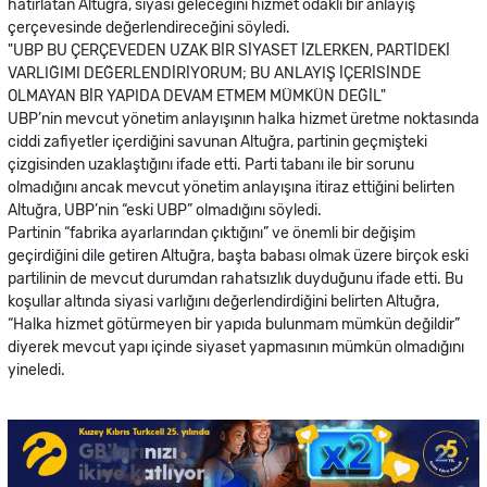
hatırlatan Altuğra, siyasi geleceğini hizmet odaklı bir anlayış
çerçevesinde değerlendireceğini söyledi.
"UBP BU ÇERÇEVEDEN UZAK BİR SİYASET İZLERKEN, PARTİDEKİ
VARLIĞIMI DEĞERLENDİRİYORUM; BU ANLAYIŞ İÇERİSİNDE
OLMAYAN BİR YAPIDA DEVAM ETMEM MÜMKÜN DEĞİL"
UBP’nin mevcut yönetim anlayışının halka hizmet üretme noktasında
ciddi zafiyetler içerdiğini savunan Altuğra, partinin geçmişteki
çizgisinden uzaklaştığını ifade etti. Parti tabanı ile bir sorunu
olmadığını ancak mevcut yönetim anlayışına itiraz ettiğini belirten
Altuğra, UBP’nin “eski UBP” olmadığını söyledi.
Partinin “fabrika ayarlarından çıktığını” ve önemli bir değişim
geçirdiğini dile getiren Altuğra, başta babası olmak üzere birçok eski
partilinin de mevcut durumdan rahatsızlık duyduğunu ifade etti. Bu
koşullar altında siyasi varlığını değerlendirdiğini belirten Altuğra,
“Halka hizmet götürmeyen bir yapıda bulunmam mümkün değildir”
diyerek mevcut yapı içinde siyaset yapmasının mümkün olmadığını
yineledi.