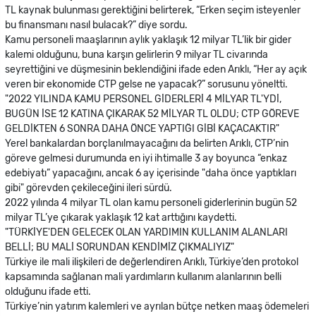
TL kaynak bulunması gerektiğini belirterek, “Erken seçim isteyenler
bu finansmanı nasıl bulacak?” diye sordu.
Kamu personeli maaşlarının aylık yaklaşık 12 milyar TL’lik bir gider
kalemi olduğunu, buna karşın gelirlerin 9 milyar TL civarında
seyrettiğini ve düşmesinin beklendiğini ifade eden Arıklı, “Her ay açık
veren bir ekonomide CTP gelse ne yapacak?” sorusunu yöneltti.
"2022 YILINDA KAMU PERSONEL GİDERLERİ 4 MİLYAR TL'YDİ,
BUGÜN İSE 12 KATINA ÇIKARAK 52 MİLYAR TL OLDU; CTP GÖREVE
GELDİKTEN 6 SONRA DAHA ÖNCE YAPTIĞI GİBİ KAÇACAKTIR"
Yerel bankalardan borçlanılmayacağını da belirten Arıklı, CTP’nin
göreve gelmesi durumunda en iyi ihtimalle 3 ay boyunca “enkaz
edebiyatı” yapacağını, ancak 6 ay içerisinde "daha önce yaptıkları
gibi" görevden çekileceğini ileri sürdü.
2022 yılında 4 milyar TL olan kamu personeli giderlerinin bugün 52
milyar TL’ye çıkarak yaklaşık 12 kat arttığını kaydetti.
"TÜRKİYE'DEN GELECEK OLAN YARDIMIN KULLANIM ALANLARI
BELLİ; BU MALİ SORUNDAN KENDİMİZ ÇIKMALIYIZ"
Türkiye ile mali ilişkileri de değerlendiren Arıklı, Türkiye’den protokol
kapsamında sağlanan mali yardımların kullanım alanlarının belli
olduğunu ifade etti.
Türkiye’nin yatırım kalemleri ve ayrılan bütçe netken maaş ödemeleri