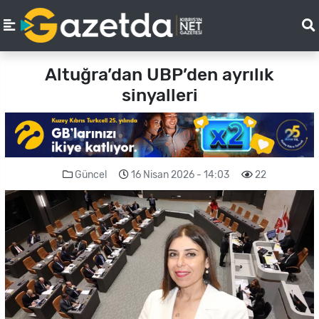
Altuğra’dan UBP’den ayrılık
sinyalleri
Güncel
16 Nisan 2026 - 14:03
22