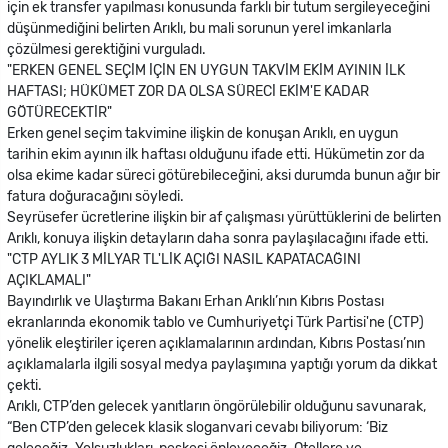
için ek transfer yapılması konusunda farklı bir tutum sergileyeceğini
düşünmediğini belirten Arıklı, bu mali sorunun yerel imkanlarla
çözülmesi gerektiğini vurguladı.
"ERKEN GENEL SEÇİM İÇİN EN UYGUN TAKVİM EKİM AYININ İLK
HAFTASI; HÜKÜMET ZOR DA OLSA SÜRECİ EKİM'E KADAR
GÖTÜRECEKTİR"
Erken genel seçim takvimine ilişkin de konuşan Arıklı, en uygun
tarihin ekim ayının ilk haftası olduğunu ifade etti. Hükümetin zor da
olsa ekime kadar süreci götürebileceğini, aksi durumda bunun ağır bir
fatura doğuracağını söyledi.
Seyrüsefer ücretlerine ilişkin bir af çalışması yürüttüklerini de belirten
Arıklı, konuya ilişkin detayların daha sonra paylaşılacağını ifade etti.
"CTP AYLIK 3 MİLYAR TL'LİK AÇIĞI NASIL KAPATACAĞINI
AÇIKLAMALI"
Bayındırlık ve Ulaştırma Bakanı Erhan Arıklı’nın Kıbrıs Postası
ekranlarında ekonomik tablo ve Cumhuriyetçi Türk Partisi'ne (CTP)
yönelik eleştiriler içeren açıklamalarının ardından, Kıbrıs Postası’nın
açıklamalarla ilgili sosyal medya paylaşımına yaptığı yorum da dikkat
çekti.
Arıklı, CTP’den gelecek yanıtların öngörülebilir olduğunu savunarak,
“Ben CTP’den gelecek klasik sloganvari cevabı biliyorum: ‘Biz