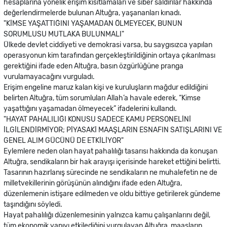
hesaplarına yönelik erişim kısıtlamaları ve siber saldırılar hakkında
değerlendirmelerde bulunan Altuğra, yaşananları kınadı.
"KİMSE YAŞATTIĞINI YAŞAMADAN ÖLMEYECEK, BUNUN
SORUMLUSU MUTLAKA BULUNMALI"
Ülkede devlet ciddiyeti ve demokrasi varsa, bu saygısızca yapılan
operasyonun kim tarafından gerçekleştirildiğinin ortaya çıkarılması
gerektiğini ifade eden Altuğra, basın özgürlüğüne pranga
vurulamayacağını vurguladı.
Erişim engeline maruz kalan kişi ve kuruluşların mağdur edildiğini
belirten Altuğra, tüm sorumluları Allah’a havale ederek, “Kimse
yaşattığını yaşamadan ölmeyecek” ifadelerini kullandı.
"HAYAT PAHALILIĞI KONUSU SADECE KAMU PERSONELİNİ
İLGİLENDİRMİYOR; PİYASAKİ MAAŞLARIN ESNAFIN SATIŞLARINI VE
GENEL ALIM GÜCÜNÜ DE ETKİLİYOR"
Eylemlere neden olan hayat pahalılığı tasarısı hakkında da konuşan
Altuğra, sendikaların bir hak arayışı içerisinde hareket ettiğini belirtti.
Tasarının hazırlanış sürecinde ne sendikaların ne muhalefetin ne de
milletvekillerinin görüşünün alındığını ifade eden Altuğra,
düzenlemenin istişare edilmeden ve oldu bittiye getirilerek gündeme
taşındığını söyledi.
Hayat pahalılığı düzenlemesinin yalnızca kamu çalışanlarını değil,
tüm ekonomik yapıyı etkilediğini vurgulayan Altuğra, maaşların