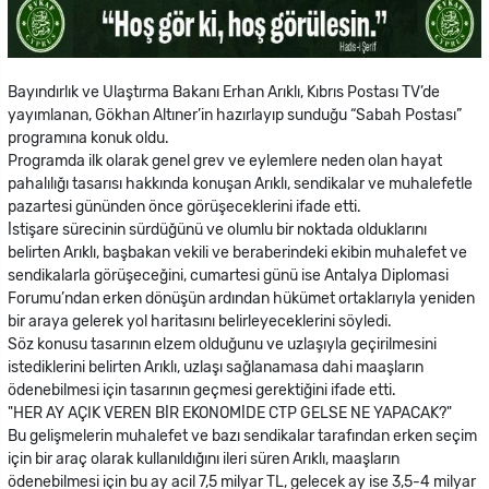
Bayındırlık ve Ulaştırma Bakanı Erhan Arıklı, Kıbrıs Postası TV’de
yayımlanan, Gökhan Altıner’in hazırlayıp sunduğu “Sabah Postası”
programına konuk oldu.
Programda ilk olarak genel grev ve eylemlere neden olan hayat
pahalılığı tasarısı hakkında konuşan Arıklı, sendikalar ve muhalefetle
pazartesi gününden önce görüşeceklerini ifade etti.
İstişare sürecinin sürdüğünü ve olumlu bir noktada olduklarını
belirten Arıklı, başbakan vekili ve beraberindeki ekibin muhalefet ve
sendikalarla görüşeceğini, cumartesi günü ise Antalya Diplomasi
Forumu’ndan erken dönüşün ardından hükümet ortaklarıyla yeniden
bir araya gelerek yol haritasını belirleyeceklerini söyledi.
Söz konusu tasarının elzem olduğunu ve uzlaşıyla geçirilmesini
istediklerini belirten Arıklı, uzlaşı sağlanamasa dahi maaşların
ödenebilmesi için tasarının geçmesi gerektiğini ifade etti.
"HER AY AÇIK VEREN BİR EKONOMİDE CTP GELSE NE YAPACAK?"
Bu gelişmelerin muhalefet ve bazı sendikalar tarafından erken seçim
için bir araç olarak kullanıldığını ileri süren Arıklı, maaşların
ödenebilmesi için bu ay acil 7,5 milyar TL, gelecek ay ise 3,5-4 milyar