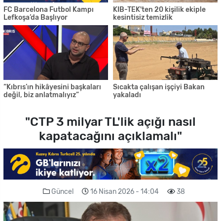
FC Barcelona Futbol Kampı
KIB-TEK'ten 20 kişilik ekiple
Lefkoşa’da Başlıyor
kesintisiz temizlik
“Kıbrıs’ın hikâyesini başkaları
Sıcakta çalışan işçiyi Bakan
değil, biz anlatmalıyız”
yakaladı
"CTP 3 milyar TL'lik açığı nasıl
kapatacağını açıklamalı"
Güncel
16 Nisan 2026 - 14:04
38