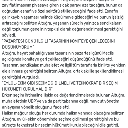
zayıflatılmasının piyasaya giren sıcak parayı azaltacağını, bunun da
doğrudan esnafı ve özel sektörü etkileyeceğini ifade etti. Esnafın
gelir kaybı yaşaması halinde küçülmeye gideceğini ve bunun işsizliği
artıracağını belirten Altuğra, yaşanan sürecin yalnızca sendikaların
değil, toplumun genelinin tepkisi olarak değerlendirilmesi gerektiğini
söyledi.
"PAZARTESİ GÜNÜ İLGİLİ TASARININ KOMİTEYE ÇEKİLECEĞİNİ
DÜŞÜNÜYORUM"
Altuğra, hayat pahalılığı yasa tasarısının pazartesi günü Meclis
açıldığında komiteye geri çekileceğini düşündüğünü ifade etti.
Tasarının, sendikalar, muhalefet ve ilgili tüm taraflarla birlikte yeniden
ele alınması gerektiğini belirten Altuğra, ortak akıl ile şekillendirilmesi
gerektiğini vurguladı.
"EYLÜL-EKİM GİBİ SEÇİME GİDİLMELİ VE TEKNOKRAT BİR SEÇİM
HÜKÜMETİ KURULMALIDIR"
Erken seçim ihtimaline ilişkin de değerlendirmelerde bulunan Altuğra,
muhalefetinin UBP’ye ya da parti tabanına değil, mevcut yönetim
anlayışına yönelik olduğunu ifade etti.
Halkın mağdur olduğu her durumda halkın yanında olacağını belirten
Altuğra, eylül–ekim döneminde seçime gidilmesi gerektiğini ve bu
süreçte teknokrat bir seçim hükümeti kurulabileceğini dile getirdi.