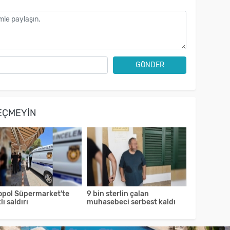
GÖNDER
EÇMEYIN
opol Süpermarket'te
9 bin sterlin çalan
lı saldırı
muhasebeci serbest kaldı