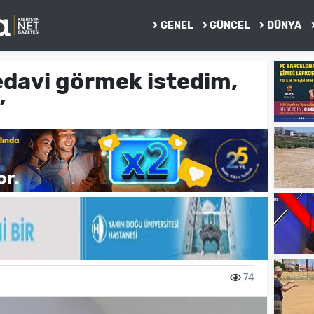
GENEL
GÜNCEL
DÜNYA
edavi görmek istedim,
”
74