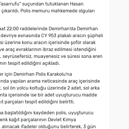
asarrufu" suçundan tutuklanan Hasan
çıkarıldı. Polis memuru mahkemede olguları
 saat 22:00 raddelerinde Demirhan'da Demirhan
n devriye esnasında CY 953 plakalı aracın şüpheli
si üzerine konu aracın içerisinde şoför olarak
ve araç evraklarının ibraz edilmesi istendiğini
sız, seyrüsefersiz, muayenesiz ve süresi sona eren
ın tespit edildiğini açıkladı.
ler için Demirhan Polis Karakolu'na
nda yapılan arama neticesinde araç içerisinde
, sol ön yolcu koltuğu üzerinde 2 adet, sol arka
anta içerisinde ise bir adet uyuşturucu madde
 parçaları tespit edildiğini belirtti.
a başlatıldığını kaydeden polis, uyuşturucu
enk kağıt parçalarının Devlet Kimya
 alınacak ifadeler olduğunu belirterek, 3 gün