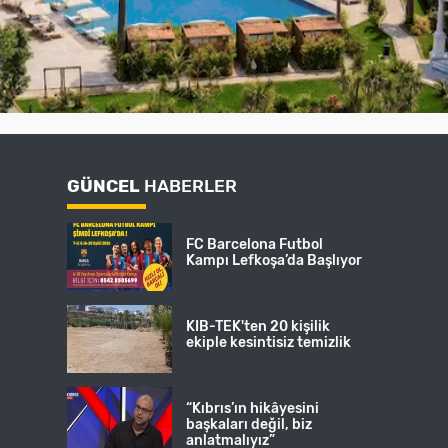
GÜNCEL
HABERLER
FC Barcelona Futbol
Kampı Lefkoşa’da Başlıyor
KIB-TEK'ten 20 kişilik
ekiple kesintisiz temizlik
“Kıbrıs’ın hikâyesini
başkaları değil, biz
anlatmalıyız”