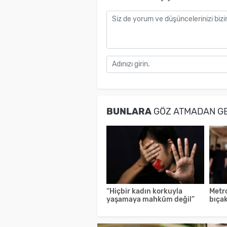
BUNLARA
GÖZ ATMADAN G
“Hiçbir kadın korkuyla
Metr
yaşamaya mahkûm değil”
bıçak