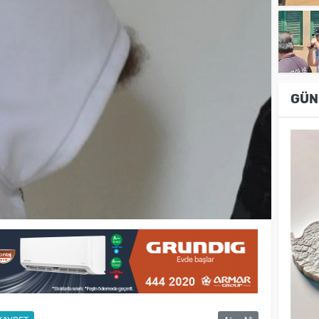
GÜN
-
+