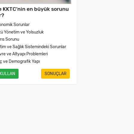
e KKTC’nin en büyük sorunu
r?
onomik Sorunlar
tü Yönetim ve Yolsuzluk
brıs Sorunu
itim ve Sağlık Sistemindeki Sorunlar
vre ve Altyapı Problemleri
ç ve Demografik Yapı
 KULLAN
SONUÇLAR