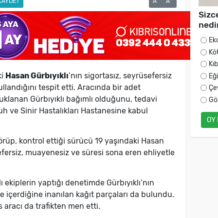
KAYDET
A
A
Sizc
nedi
Ek
Kö
Kı
ki
Hasan Gürbıyıklı
’nın sigortasız, seyrüsefersiz
Eğ
ullandığını tespit etti. Aracında bir adet
Çe
klanan Gürbıyıklı bağımlı olduğunu, tedavi
Gö
h ve Sinir Hastalıkları Hastanesine kabul
OY
örüp, kontrol ettiği sürücü 19 yaşındaki Hasan
sefersiz, muayenesiz ve süresi sona eren ehliyetle
 ekiplerin yaptığı denetimde Gürbıyıklı’nın
içerdiğine inanılan kağıt parçaları da bulundu.
 aracı da trafikten men etti.