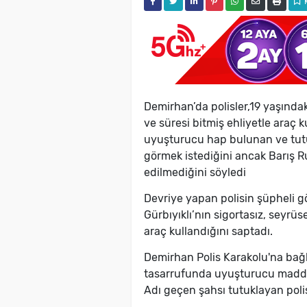
Demirhan’da polisler,19 yaşında
ve süresi bitmiş ehliyetle araç k
uyuşturucu hap bulunan ve tutu
görmek istediğini ancak Barış Ru
edilmediğini söyledi
Devriye yapan polisin şüpheli g
Gürbıyıklı’nın sigortasız, seyrü
araç kullandığını saptadı.
Demirhan Polis Karakolu'na bağlı
tasarrufunda uyuşturucu madde 
Adı geçen şahsı tutuklayan polis