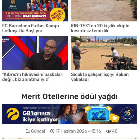
FC Barcelona Futbol Kampı
KIB-TEK'ten 20 kişilik ekiple
Lefkoşa’da Başlıyor
kesintisiz temizlik
“Kıbrıs’ın hikâyesini başkaları
Sıcakta çalışan işçiyi Bakan
değil, biz anlatmalıyız”
yakaladı
Merit Otellerine ödül yağdı
Güncel
17 Haziran 2026 - 15:16
48