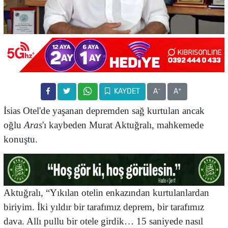
-
+
KAYDET
A
A
İsias Otel'de yaşanan depremden sağ kurtulan ancak
oğlu
Aras
'ı kaybeden
Murat Aktuğralı, mahkemede
konuştu.
Aktuğralı, “Yıkılan otelin enkazından kurtulanlardan
biriyim. İki yıldır bir tarafımız deprem, bir tarafımız
dava. Allı pullu bir otele girdik… 15 saniyede nasıl