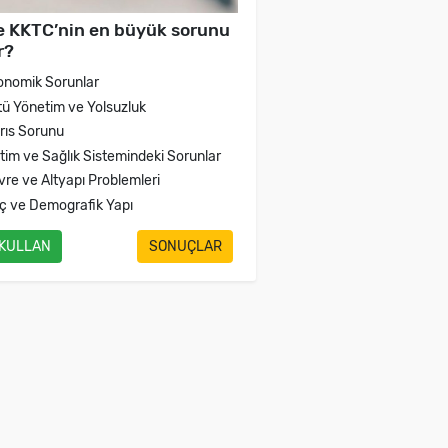
e KKTC’nin en büyük sorunu
r?
onomik Sorunlar
tü Yönetim ve Yolsuzluk
brıs Sorunu
itim ve Sağlık Sistemindeki Sorunlar
vre ve Altyapı Problemleri
ç ve Demografik Yapı
 KULLAN
SONUÇLAR