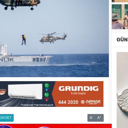
GÜN
-
+
KAYDET
A
A