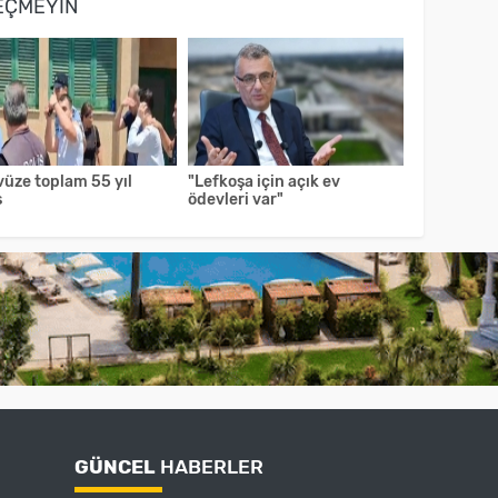
EÇMEYIN
vüze toplam 55 yıl
"Lefkoşa için açık ev
s
ödevleri var"
GÜNCEL
HABERLER