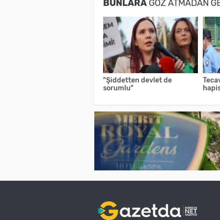
BUNLARA
GÖZ ATMADAN G
"Şiddetten devlet de
Teca
sorumlu"
hapi