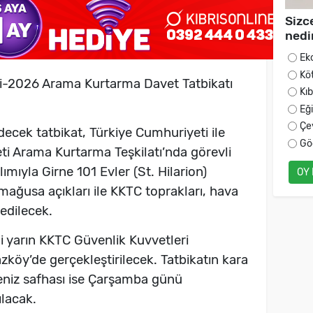
Sizc
nedi
Ek
Kö
i-2026 Arama Kurtarma Davet Tatbikatı
Kı
Eğ
Çe
ecek tatbikat, Türkiye Cumhuriyeti ile
Gö
ti Arama Kurtarma Teşkilatı’nda görevli
ılımıyla Girne 101 Evler (St. Hilarion)
OY
ağusa açıkları ile KKTC toprakları, hava
 edilecek.
ngi yarın KKTC Güvenlik Kuvvetleri
köy’de gerçekleştirilecek. Tatbikatın kara
deniz safhası ise Çarşamba günü
lacak.