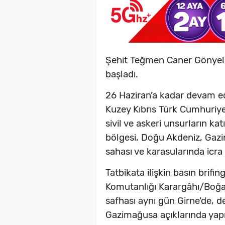
Şehit Teğmen Caner Gönyel
başladı.
26 Haziran’a kadar devam ed
Kuzey Kıbrıs Türk Cumhuriye
sivil ve askeri unsurların kat
bölgesi, Doğu Akdeniz, Gazim
sahası ve karasularında icra
Tatbikata ilişkin basın brifi
Komutanlığı Karargâhı/Boğaz
safhası aynı gün Girne’de, 
Gazimağusa açıklarında yapı