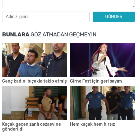
GÖNDER
BUNLARA
GÖZ ATMADAN GEÇMEYIN
Genç kadını bıçakla takip etmiş
Girne Fest için geri sayım
Kaçak geçen zanlı cezaevine
Hem kaçak hem hırsız
gönderildi