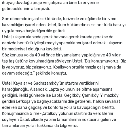
ihtiyaç duyduğu proje ve çalışmaları birer birer yerine
getireceklerinin altını çizdi.
Son dönemde inşaat sektöründe, turizmde ve eğitimde bir ivme
kazanıldığını işaret eden Üstel, Rum hükümetinin ise her türlü baskıyı
uygulamaya başladığını dile getirdi.
Üstel, ulaşım alanında gerek havada gerek karada gerekse de
denizde her türlü iyileştirmeyi yapacaklarını işaret ederek, ulaşımın
bir medeniyet olduğunu kaydetti.
Söz konusu yolda 40 yıl önce bir yamalama yapıldığını ve 40 yıldır
taş taş üstüne koyulmadığını söyleyen Üstel, “Biz konuşmuyoruz. Biz
iş yapıyoruz, biz çalışıyoruz. Koalisyon ortaklarımızla çalışmaya da
devam edeceğiz.” şeklinde konuştu.
Üstel, Kayalar ve Sadrazamköy’ün startını verdiklerini;
Karaoğlanoğlu, Alsancak, Lapta yolunun ise bitme aşamasına
geldiğini, ileriki günlerde ise Lapta, Geçitköy, Çamlıköy, Yılmazköy
şeridini Lefkoşa’ya bağlayacaklarını dile getirerek, halkın seyahat
ederken daha çağdaş ve konforlu yollara kavuşacağını belirtti.
Konuşmasında Girne-Çatalköy yolunun startını da verdiklerini
söyleyen Üstel, ülkede yapımı tamamlanma noktasına gelen ve
tamamlanan yollar hakkında da bilgi verdi.