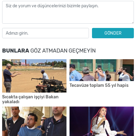
GÖNDER
BUNLARA
GÖZ ATMADAN GEÇMEYIN
Tecavüze toplam 55 yıl hapis
Sıcakta çalışan işçiyi Bakan
yakaladı