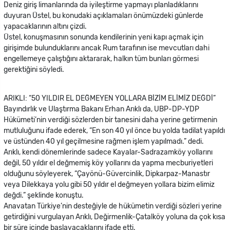
Deniz giriş limanlarında da iyileştirme yapmayı planladıklarını
duyuran Üstel, bu konudaki açıklamaları önümüzdeki günlerde
yapacaklarının altını çizdi.
Üstel, konuşmasının sonunda kendilerinin yeni kapı açmak için
girişimde bulunduklarını ancak Rum tarafının ise mevcutları dahi
engellemeye çalıştığını aktararak, halkın tüm bunları görmesi
gerektiğini söyledi.
ARIKLI: “50 YILDIR EL DEĞMEYEN YOLLARA BİZİM ELİMİZ DEĞDİ”
Bayındırlık ve Ulaştırma Bakanı Erhan Arıklı da, UBP-DP-YDP
Hükümeti’nin verdiği sözlerden bir tanesini daha yerine getirmenin
mutluluğunu ifade ederek, “En son 40 yıl önce bu yolda tadilat yapıldı
ve üstünden 40 yıl geçilmesine rağmen işlem yapılmadı.” dedi.
Arıklı, kendi dönemlerinde sadece Kayalar-Sadrazamköy yollarını
değil, 50 yıldır el değmemiş köy yollarını da yapma mecburiyetleri
olduğunu söyleyerek, “Çayönü-Güvercinlik, Dipkarpaz-Manastır
veya Dilekkaya yolu gibi 50 yıldır el değmeyen yollara bizim elimiz
değdi.” şeklinde konuştu.
Anavatan Türkiye’nin desteğiyle de hükümetin verdiği sözleri yerine
getirdiğini vurgulayan Arıklı, Değirmenlik-Çatalköy yoluna da çok kısa
bir süre içinde başlayacaklarını ifade etti.