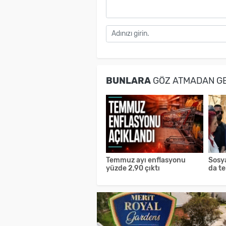
BUNLARA
GÖZ ATMADAN G
Temmuz ayı enflasyonu
Sosya
yüzde 2,90 çıktı
da t