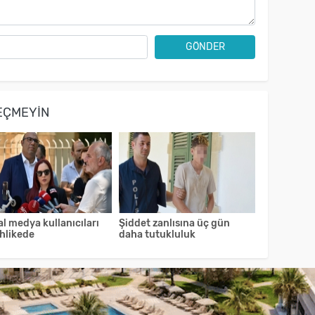
GÖNDER
EÇMEYIN
l medya kullanıcıları
Şiddet zanlısına üç gün
ehlikede
daha tutukluluk