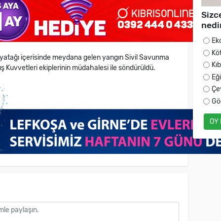
Sizc
nedi
Ek
Kö
 yatağı içerisinde meydana gelen yangın Sivil Savunma
Kı
rış Kuvvetleri ekiplerinin müdahalesi ile söndürüldü.
Eğ
Çe
Gö
OY