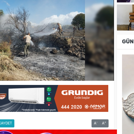
GÜN
-
+
KAYDET
A
A