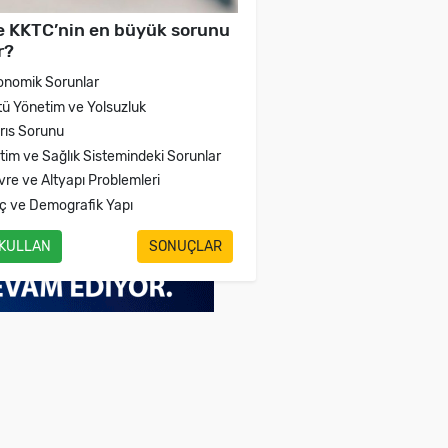
e KKTC’nin en büyük sorunu
r?
onomik Sorunlar
tü Yönetim ve Yolsuzluk
brıs Sorunu
itim ve Sağlık Sistemindeki Sorunlar
vre ve Altyapı Problemleri
ç ve Demografik Yapı
 KULLAN
SONUÇLAR