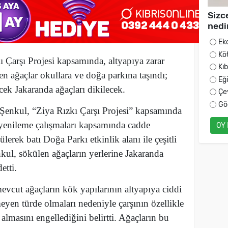
Sizc
nedi
Ek
Kö
 Çarşı Projesi kapsamında, altyapıya zarar
Kı
en ağaçlar okullara ve doğa parkına taşındı;
Eğ
ecek Jakaranda ağaçları dikilecek.
Çe
Gö
Şenkul, “Ziya Rızkı Çarşı Projesi” kapsamında
yenileme çalışmaları kapsamında cadde
OY
erek batı Doğa Parkı etkinlik alanı ile çeşitli
enkul, sökülen ağaçların yerlerine Jakaranda
etti.
evcut ağaçların kök yapılarının altyapıya ciddi
yen türde olmaları nedeniyle çarşının özellikle
 almasını engellediğini belirtti. Ağaçların bu