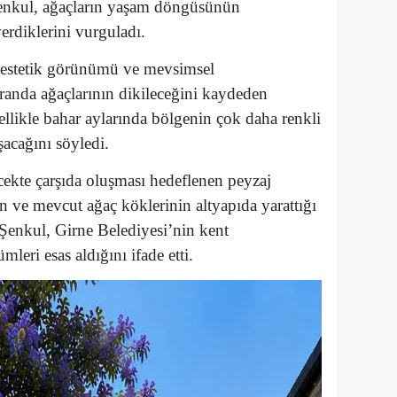
Şenkul, ağaçların yaşam döngüsünün
diklerini vurguladı.
e estetik görünümü ve mevsimsel
randa ağaçlarının dikileceğini kaydeden
zellikle bahar aylarında bölgenin çok daha renkli
cağını söyledi.
ecekte çarşıda oluşması hedeflenen peyzaj
 ve mevcut ağaç köklerinin altyapıda yarattığı
n Şenkul, Girne Belediyesi’nin kent
leri esas aldığını ifade etti.