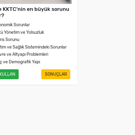
e KKTC’nin en büyük sorunu
r?
onomik Sorunlar
tü Yönetim ve Yolsuzluk
brıs Sorunu
itim ve Sağlık Sistemindeki Sorunlar
vre ve Altyapı Problemleri
ç ve Demografik Yapı
 KULLAN
SONUÇLAR