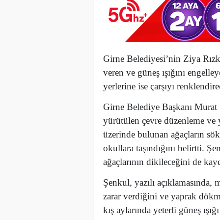
Girne Belediyesi’nin Ziya Rızkı
veren ve güneş ışığını engelley
yerlerine ise çarşıyı renklendir
Girne Belediye Başkanı Murat 
yürütülen çevre düzenleme ve 
üzerinde bulunan ağaçların sökül
okullara taşındığını belirtti. Ş
ağaçlarının dikileceğini de kayd
Şenkul, yazılı açıklamasında, m
zarar verdiğini ve yaprak dökme
kış aylarında yeterli güneş ışığı