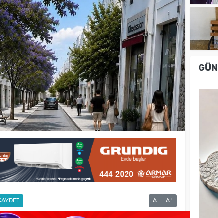
GÜN
-
+
KAYDET
A
A