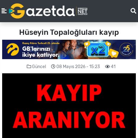
Hüseyin Topaloğluları kayıp
Güncel
08 Mayıs 2026 - 15:23
41