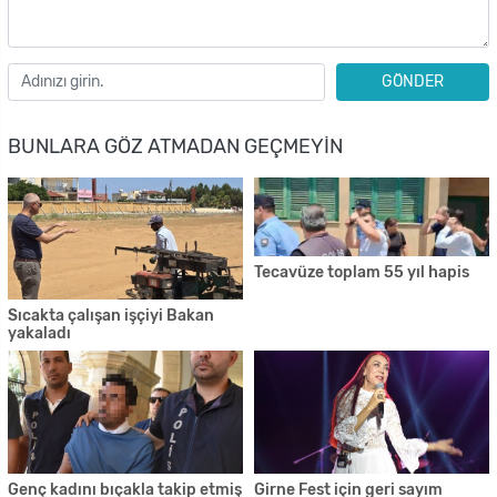
GÖNDER
BUNLARA GÖZ ATMADAN GEÇMEYIN
Tecavüze toplam 55 yıl hapis
Sıcakta çalışan işçiyi Bakan
yakaladı
Genç kadını bıçakla takip etmiş
Girne Fest için geri sayım