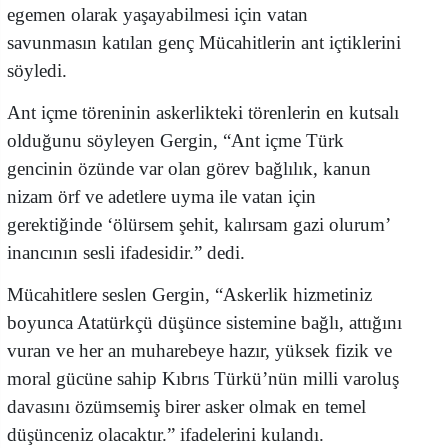
egemen olarak yaşayabilmesi için vatan
savunmasın katılan genç Mücahitlerin ant içtiklerini
söyledi.
Ant içme töreninin askerlikteki törenlerin en kutsalı
olduğunu söyleyen Gergin, “Ant içme Türk
gencinin özünde var olan görev bağlılık, kanun
nizam örf ve adetlere uyma ile vatan için
gerektiğinde ‘ölürsem şehit, kalırsam gazi olurum’
inancının sesli ifadesidir.” dedi.
Mücahitlere seslen Gergin, “Askerlik hizmetiniz
boyunca Atatürkçü düşünce sistemine bağlı, attığını
vuran ve her an muharebeye hazır, yüksek fizik ve
moral gücüne sahip Kıbrıs Türkü’nün milli varoluş
davasını özümsemiş birer asker olmak en temel
düşünceniz olacaktır.” ifadelerini kulandı.