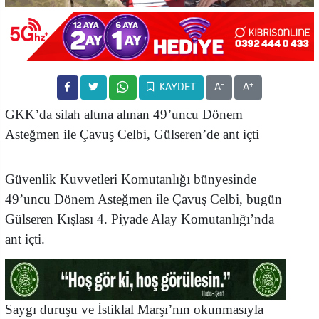
-
+
KAYDET
A
A
GKK’da silah altına alınan 49’uncu Dönem
Asteğmen ile Çavuş Celbi, Gülseren’de ant içti
Güvenlik Kuvvetleri Komutanlığı bünyesinde
49’uncu Dönem Asteğmen ile
Çavuş Celbi, bugün
Gülseren Kışlası 4. Piyade Alay Komutanlığı’nda
ant içti.
Saygı duruşu ve İstiklal Marşı’nın okunmasıyla