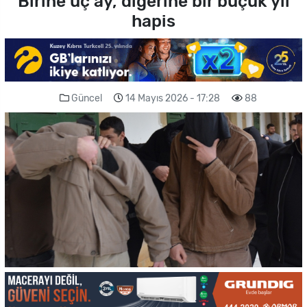
Birine üç ay, diğerine bir buçuk yıl
hapis
Güncel
14 Mayıs 2026 - 17:28
88