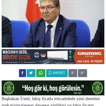
-
+
KAYDET
A
A
Başbakan Üstel, fahiş fiyatla mücadelede yeni denetim
mekanizmalarının devreye girdiğini ve fahiş fiyatın