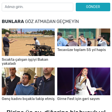
GÖNDER
BUNLARA
GÖZ ATMADAN GEÇMEYIN
Tecavüze toplam 55 yıl hapis
Sıcakta çalışan işçiyi Bakan
yakaladı
Genç kadını bıçakla takip etmiş
Girne Fest için geri sayım