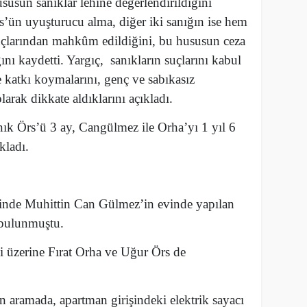
ususun sanıklar lehine değerlendirildiğini
rs’ün uyuşturucu alma, diğer iki sanığın ise hem
çlarından mahkûm edildiğini, bu hususun ceza
ğını kaydetti. Yargıç, sanıkların suçlarını kabul
ne katkı koymalarını, genç ve sabıkasız
olarak dikkate aldıklarını açıkladı.
nık Örs’ü 3 ay, Cangülmez ile Orha’yı 1 yıl 6
kladı.
hinde Muhittin Can Gülmez’in evinde yapılan
 bulunmuştu.
i üzerine Fırat Orha ve Uğur Örs de
 aramada, apartman girişindeki elektrik sayacı