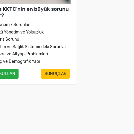
e KKTC’nin en büyük sorunu
r?
onomik Sorunlar
tü Yönetim ve Yolsuzluk
brıs Sorunu
itim ve Sağlık Sistemindeki Sorunlar
vre ve Altyapı Problemleri
ç ve Demografik Yapı
 KULLAN
SONUÇLAR