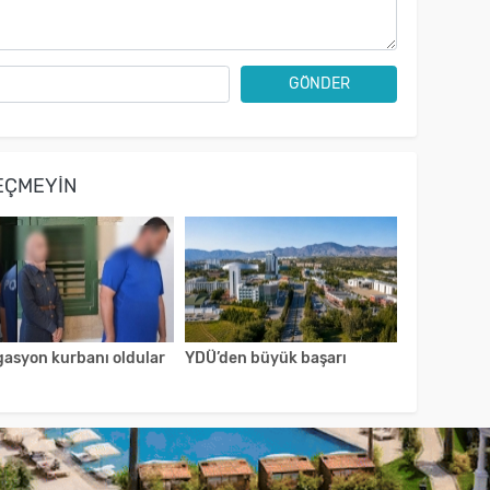
GÖNDER
EÇMEYIN
gasyon kurbanı oldular
YDÜ’den büyük başarı