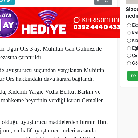
KAYDET
A
A
Sizc
nedi
Ek
Kö
Kı
an Uğur Örs 3 ay, Muhittin Can Gülmez ile
Eğ
Çe
ezasına çarptırıldı
Gö
de uyuşturucu suçundan yargılanan Muhittin
OY
r Örs hakkındaki dava karara bağlandı.
da, Kıdemli Yargıç Vedia Berkut Barkın ve
mahkeme heyetinin verdiği kararı Cemaller
miş olduğu uyuşturucu maddelerden birinin Hint
unu, en hafif uyuşturucu türleri arasında