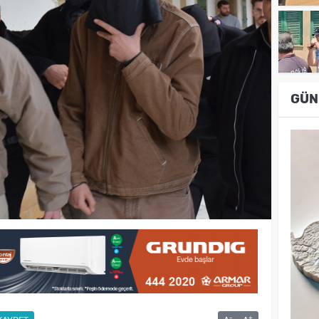
GÜN
-
+