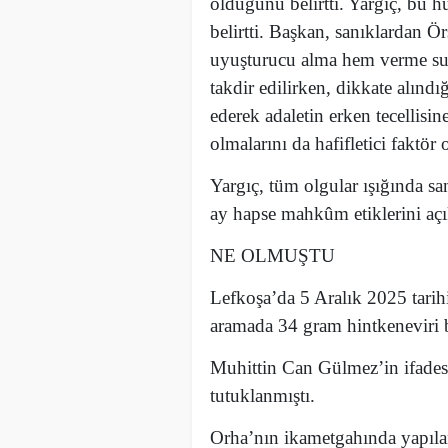
olduğunu belirtti. Yargıç, bu h
belirtti. Başkan, sanıklardan Ö
uyuşturucu alma hem verme su
takdir edilirken, dikkate alındı
ederek adaletin erken tecellisi
olmalarını da hafifletici faktör 
Yargıç, tüm olgular ışığında sa
ay hapse mahkûm etiklerini açı
NE OLMUŞTU
Lefkoşa’da 5 Aralık 2025 tari
aramada 34 gram hintkeneviri
Muhittin Can Gülmez’in ifades
tutuklanmıştı.
Orha’nın ikametgahında yapılan