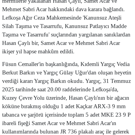
mermilerle yakalanan Hasan Çaylı, Samet Acar ve
Mehmet Sabri Acar hakkındaki dava karara bağlandı.
Lefkoşa Ağır Ceza Mahkemesinde 'Kanunsuz Ateşli
Silah Taşıma ve Tasarrufu, Kanunsuz Patlayıcı Madde
Taşıma ve Tasarrufu' suçlarından yargılanan sanıklardan
Hasan Çaylı bir, Samet Acar ve Mehmet Sabri Acar
ikişer yıl hapse mahkûm edildi.
Füsun Cemaller'in başkanlığında, Kıdemli Yargıç Vedia
Berkut Barkın ve Yargıç Gülay Uğur'dan oluşan heyetin
verdiği kararı Yargıç Barkın okudu. Yargıç, 31 Temmuz
2025 tarihinde saat 20.00 raddelerinde Lefkoşa'da,
Kuzey Çevre Yolu üzerinde, Hasan Çaylı'nın bir ağacın
köküne bırakmış olduğu 1 adet Kaçkar ARX-3 9 mm
tabanca ve şarjörü içerisinde toplam 5 adet MKE 23 9 P
ibareli fişeği Samet Acar ve Mehmet Sabri Acar'ın
kullanımlarında bulunan JR 736 plakalı araç ile gelerek