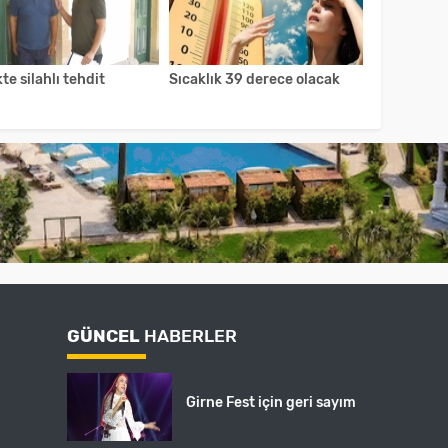
kte silahlı tehdit
Sıcaklık 39 derece olacak
GÜNCEL
HABERLER
Girne Fest için geri sayım