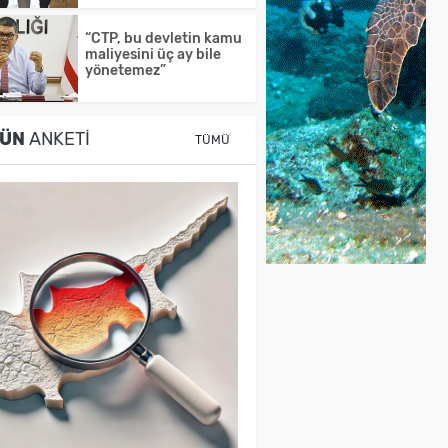
“CTP, bu devletin kamu
maliyesini üç ay bile
yönetemez”
ÜN
ANKETI
TÜMÜ