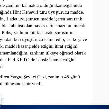
i’de zanlının kalmakta olduğu ikametgahında
lığında Hint Keneviri türü uyuşturucu madde,
n, 1 adet uyuşturucu madde içeren sarı renk
e kalıntısı olan hassas tartı cihazı bulunarak
. Polis, zanlının tutuklanarak, soruşturma
 ayından beri uyuşturucu temin edip, Lefkoşa ve
 maddi kazanç elde ettiğini itiraf ettiğini
tamamlandığını, zanlının ülkeye öğrenci olarak
dan beri KKTC’de izinsiz ikamet ettiğini
ti.
diren Yargıç Şevket Gazi, zanlının 45 günü
erilmesine emir verdi.