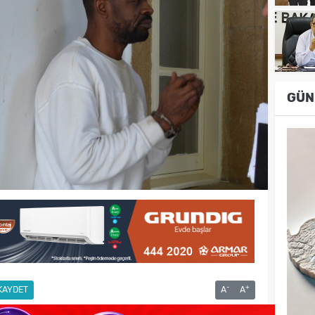
GÜN
-
+
KAYDET
A
A