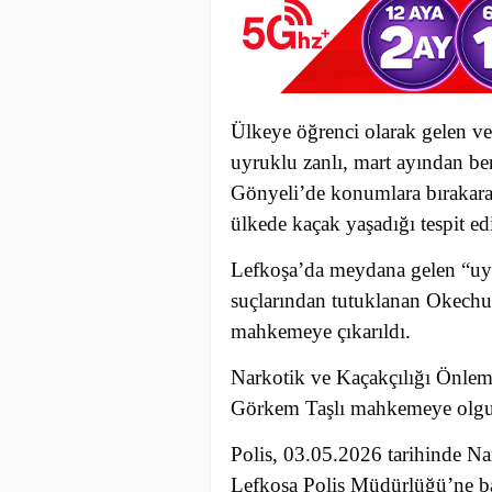
Ülkeye öğrenci olarak gelen ve
uyruklu zanlı, mart ayından be
Gönyeli’de konumlara bırakarak,
ülkede kaçak yaşadığı tespit ed
Lefkoşa’da meydana gelen “uy
suçlarından tutuklanan Okech
mahkemeye çıkarıldı.
Narkotik ve Kaçakçılığı Önle
Görkem Taşlı mahkemeye olgula
Polis, 03.05.2026 tarihinde N
Lefkoşa Polis Müdürlüğü’ne ba