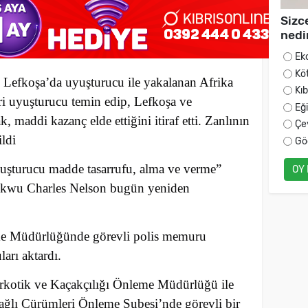
Sizc
nedi
Ek
Kö
 Lefkoşa’da uyuşturucu ile yakalanan Afrika
Kı
ri uyuşturucu temin edip, Lefkoşa ve
Eğ
 maddi kazanç elde ettiğini itiraf etti. Zanlının
Çe
ildi
Gö
uşturucu madde tasarrufu, alma ve verme”
OY
ukwu Charles Nelson bugün yeniden
me Müdürlüğünde görevli polis memuru
rı aktardı.
arkotik ve Kaçakçılığı Önleme Müdürlüğü ile
ğlı Cürümleri Önleme Şubesi’nde görevli bir