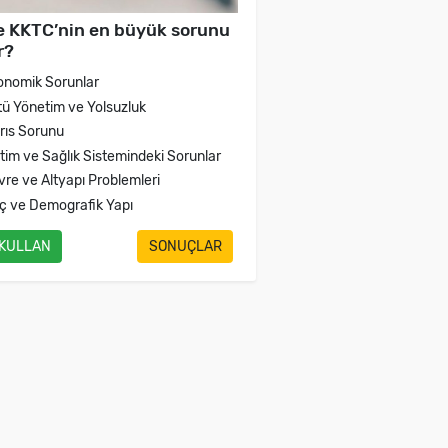
e KKTC’nin en büyük sorunu
r?
onomik Sorunlar
tü Yönetim ve Yolsuzluk
brıs Sorunu
itim ve Sağlık Sistemindeki Sorunlar
vre ve Altyapı Problemleri
ç ve Demografik Yapı
 KULLAN
SONUÇLAR