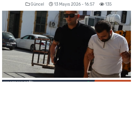
Güncel
13 Mayıs 2026 - 16:57
135
-
+
KAYDET
A
A
Lefkoşa’da bir mağazada çalışan
Soner Aykut,
müşteriden aldığı iki bin Doları işletmeye teslim etmeyip