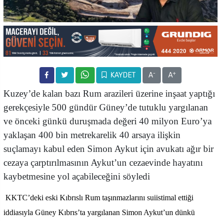
-
+
KAYDET
A
A
Kuzey’de kalan bazı Rum arazileri üzerine inşaat yaptığı
gerekçesiyle 500 gündür Güney’de tutuklu yargılanan
ve önceki günkü duruşmada değeri 40 milyon Euro’ya
yaklaşan 400 bin metrekarelik 40 arsaya ilişkin
suçlamayı kabul eden Simon Aykut için avukatı ağır bir
cezaya çarptırılmasının Aykut’un cezaevinde hayatını
kaybetmesine yol açabileceğini söyledi
KKTC’deki eski Kıbrıslı Rum taşınmazlarını suiistimal ettiği
iddiasıyla Güney Kıbrıs’ta yargılanan Simon Aykut’un dünkü