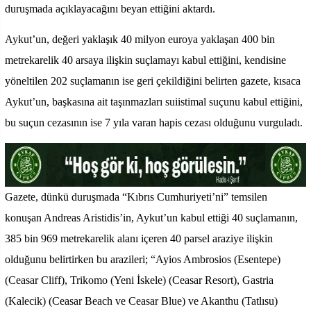
duruşmada açıklayacağını beyan ettiğini aktardı.
Aykut’un, değeri yaklaşık 40 milyon euroya yaklaşan 400 bin
metrekarelik 40 arsaya ilişkin suçlamayı kabul ettiğini, kendisine
yöneltilen 202 suçlamanın ise geri çekildiğini belirten gazete, kısaca
Aykut’un, başkasına ait taşınmazları suiistimal suçunu kabul ettiğini,
bu suçun cezasının ise 7 yıla varan hapis cezası olduğunu vurguladı.
Gazete, dünkü duruşmada “Kıbrıs Cumhuriyeti’ni” temsilen
konuşan Andreas Aristidis’in, Aykut’un kabul ettiği 40 suçlamanın,
385 bin 969 metrekarelik alanı içeren 40 parsel araziye ilişkin
olduğunu belirtirken bu arazileri; “Ayios Ambrosios (Esentepe)
(Ceasar Cliff), Trikomo (Yeni İskele) (Ceasar Resort), Gastria
(Kalecik) (Ceasar Beach ve Ceasar Blue) ve Akanthu (Tatlısu)