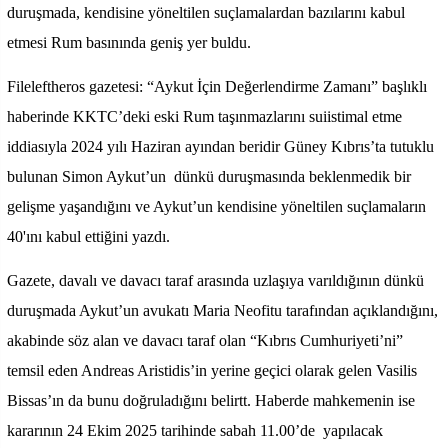
duruşmada, kendisine yöneltilen suçlamalardan bazılarını kabul
etmesi Rum basınında geniş yer buldu.
Fileleftheros gazetesi: “Aykut İçin Değerlendirme Zamanı” başlıklı
haberinde KKTC’deki eski Rum taşınmazlarını suiistimal etme
iddiasıyla 2024 yılı Haziran ayından beridir Güney Kıbrıs’ta tutuklu
bulunan Simon Aykut’un dünkü duruşmasında beklenmedik bir
gelişme yaşandığını ve Aykut’un kendisine yöneltilen suçlamaların
40'ını kabul ettiğini yazdı.
Gazete, davalı ve davacı taraf arasında uzlaşıya varıldığının dünkü
duruşmada Aykut’un avukatı Maria Neofitu tarafından açıklandığını,
akabinde söz alan ve davacı taraf olan “Kıbrıs Cumhuriyeti’ni”
temsil eden Andreas Aristidis’in yerine geçici olarak gelen Vasilis
Bissas’ın da bunu doğruladığını belirtt. Haberde mahkemenin ise
kararının 24 Ekim 2025 tarihinde sabah 11.00’de yapılacak