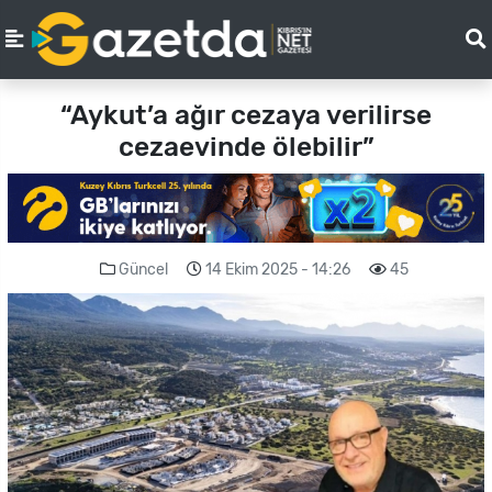
“Aykut’a ağır cezaya verilirse
cezaevinde ölebilir”
Güncel
14 Ekim 2025 - 14:26
45