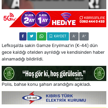
-
+
KAYDET
A
A
Lefkoşa’da sakin Gamze Eryılmaz’ın (K-44) dün
gece kaldığı otelden ayrıldığı ve kendisinden haber
alınamadığı bildirildi.
Polis, bahse konu şahsın arandığını açıkladı.