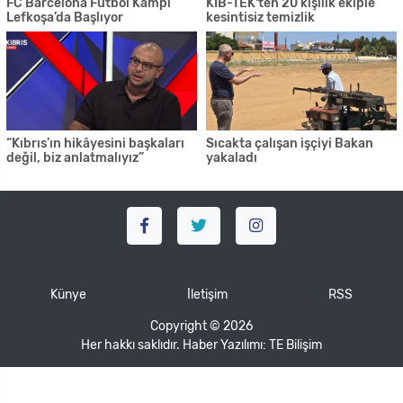
FC Barcelona Futbol Kampı
KIB-TEK'ten 20 kişilik ekiple
Lefkoşa’da Başlıyor
kesintisiz temizlik
“Kıbrıs’ın hikâyesini başkaları
Sıcakta çalışan işçiyi Bakan
değil, biz anlatmalıyız”
yakaladı
Künye
İletişim
RSS
Copyright © 2026
Her hakkı saklıdır. Haber Yazılımı:
TE Bilişim