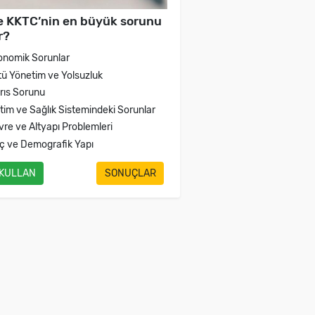
e KKTC’nin en büyük sorunu
r?
onomik Sorunlar
tü Yönetim ve Yolsuzluk
brıs Sorunu
itim ve Sağlık Sistemindeki Sorunlar
vre ve Altyapı Problemleri
ç ve Demografik Yapı
 KULLAN
SONUÇLAR