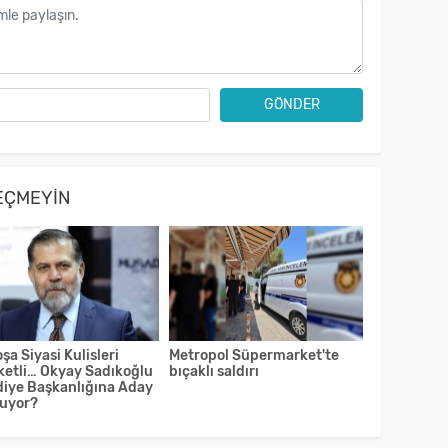
GÖNDER
EÇMEYIN
şa Siyasi Kulisleri
Metropol Süpermarket'te
ketli… Okyay Sadıkoğlu
bıçaklı saldırı
diye Başkanlığına Aday
luyor?