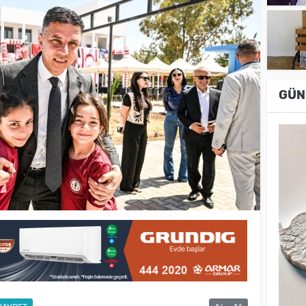
GÜN
-
+