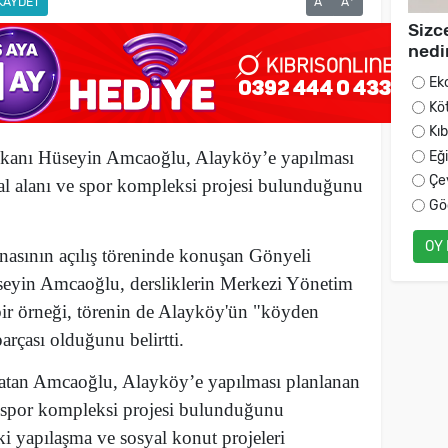
KAYDET
A
A
Sizc
nedi
Ek
Kö
Kı
kanı Hüseyin Amcaoğlu, Alayköy’e yapılması
Eğ
Çe
al alanı ve spor kompleksi projesi bulunduğunu
Gö
OY
nasının açılış töreninde konuşan
Gönyeli
eyin Amcaoğlu, dersliklerin Merkezi Yönetim
 bir örneği, törenin de Alayköy'ün "köyden
rçası olduğunu belirtti.
nlatan Amcaoğlu, Alayköy’e yapılması planlanan
e spor kompleksi projesi bulunduğunu
 yapılaşma ve sosyal konut projeleri