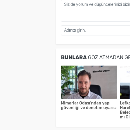
BUNLARA
GÖZ ATMADAN G
Mimarlar Odası'ndan yapı
Lefko
güvenliği ve denetim uyarısı
Hare
Bele
mı O