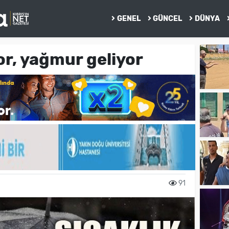
GENEL
GÜNCEL
DÜNYA
or, yağmur geliyor
91