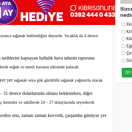
Sizc
nedi
Ek
Kö
boyunca sağanak beklendiğini duyurdu. Sıcaklık da 4 derece
Kı
Eğ
Çe
 tarihlerini kapsayan haftalık hava tahmin raporuna
Gö
nlerde soğuk ve nemli havanın etkisinde kalacak.
OY
yer yer
sağanak veya gök gürültülü sağanak yağmurlu olacak.
– 31 derece dolarlarında olması beklenirken, diğer
iç kesimler ve sahillerde 24 – 27 dolaylarında seyredecek.
lerden orta, zaman zaman kuvvetli, çarşamba günüyse yer