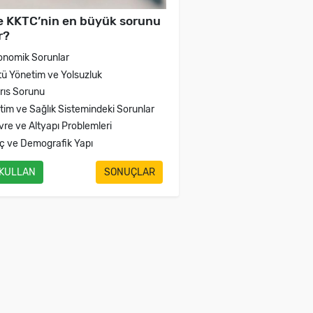
e KKTC’nin en büyük sorunu
r?
onomik Sorunlar
tü Yönetim ve Yolsuzluk
brıs Sorunu
itim ve Sağlık Sistemindeki Sorunlar
vre ve Altyapı Problemleri
ç ve Demografik Yapı
 KULLAN
SONUÇLAR