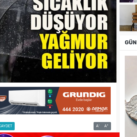
GÜN
-
+
KAYDET
A
A