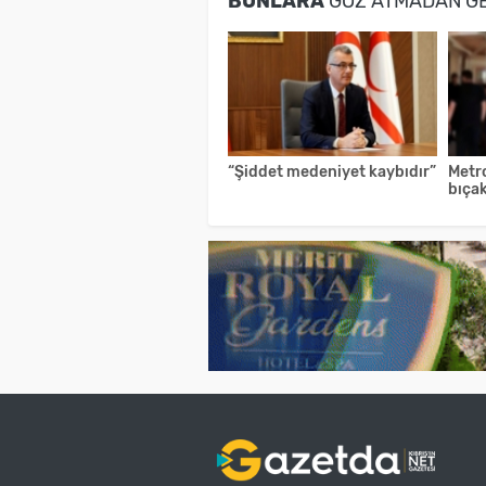
BUNLARA
GÖZ ATMADAN G
“Şiddet medeniyet kaybıdır”
Metr
bıçak