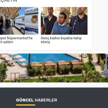
EÇMEYIN
opol Süpermarket'te
Genç kadını bıçakla takip
lı saldırı
etmiş
GÜNCEL
HABERLER