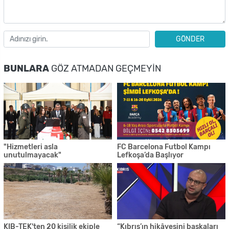
GÖNDER
BUNLARA
GÖZ ATMADAN GEÇMEYIN
"Hizmetleri asla
FC Barcelona Futbol Kampı
unutulmayacak"
Lefkoşa’da Başlıyor
KIB-TEK'ten 20 kişilik ekiple
“Kıbrıs’ın hikâyesini başkaları